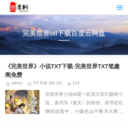
完美世界txt下载百度云网盘
《完美世界》小说TXT下载-完美世界TXT笔趣
阁免费
admin
2个月前
(06-16)
114
完美世界小说txt是一款东方玄幻题材小
说，该书为《遮天》的前传。该书还在
继续连载中，小编也会不断为大家更
新。如果你也喜欢《完美世界》，请持