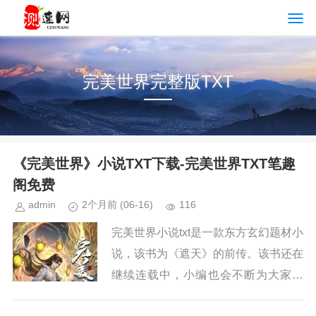
完美世界完整版TXT
《完美世界》小说TXT下载-完美世界TXT笔趣
阁免费
admin
2个月前
(06-16)
116
完美世界小说txt是一款东方玄幻题材小
说，该书为《遮天》的前传。该书还在
继续连载中，小编也会不断为大家更
新。如果你也喜欢《完美世界》，请持