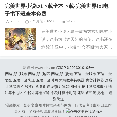
续关注本站，新章节出来，小编会第一
完美世界小说txt下载全本下载-完美世界txt电
时间更新。小说简介《完美世界...
子书下载全本免费
admin
6个月前
(02-10)
2473
完美世界小说txt是一款东方玄幻题材小
说，该书为《遮天》的前传。该书还在
继续连载中，小编也会不断为大家更
新。如果你也喜欢《完美世界》，请持
续关注本站，新章节出来，小编会第一
测速网 www.inhv.cn
皖ICP备2023010105号
时间更新。小说简介《完美世界...
网速测试城市
网速测试地区
网速测试街道
五险一金城市
五险一金
地区
五险一金街道
五险一金时间
大写数字转换器
房贷计算器
房贷
计算器地区
房贷计算器街道
房贷计算器时间
个税计算器城市
个税
计算器地区
个税计算器街道
个税计算器时间
速测城市
速测地区
速
测街道
温馨提示：部分文章图片数据来源与网络，仅供参考！版权归原作
者所有，如有侵权请联系删除！