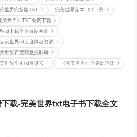
美世界完整版TXT
完美世界完本TXT下载
完美世界》TXT免费下载
界txt下载全本百度网盘
完美世界txt百度网盘资源
美世界百度网盘提取码
美世界全本txt百度云
《完美世界》全集txt下载
费下载-完美世界txt电子书下载全文