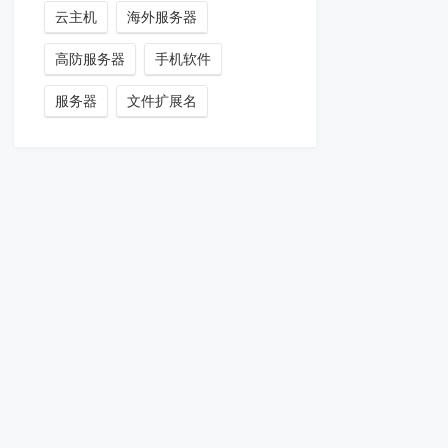
云主机
海外服务器
高防服务器
手机软件
服务器
文件扩展名