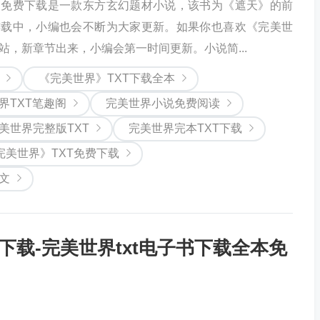
全文免费下载是一款东方玄幻题材小说，该书为《遮天》的前
连载中，小编也会不断为大家更新。如果你也喜欢《完美世
站，新章节出来，小编会第一时间更新。小说简...
《完美世界》TXT下载全本
界TXT笔趣阁
完美世界小说免费阅读
美世界完整版TXT
完美世界完本TXT下载
完美世界》TXT免费下载
文
下载-完美世界txt电子书下载全本免