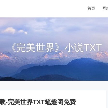
首页
首页
网
网
《完美世界》小说TXT
载-完美世界TXT笔趣阁免费