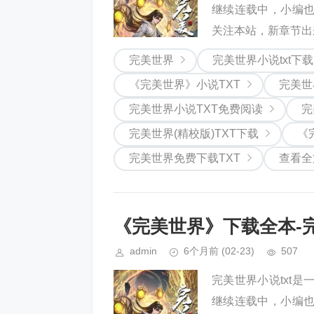
继续连载中，小编
关注本站，新章节出
完美世界
完美世界小说txt下载
《完美世界》小说TXT
完美世
完美世界小说TXT免费阅读
完
完美世界(精校版)TXT下载
《
完美世界免费下载TXT
查看全
《完美世界》下载全本-
admin
6个月前
(02-23)
507
完美世界小说txt
继续连载中，小编