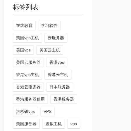
标签列表
在线教育
学习软件
美国vps主机
云服务器
美国vps
美国云主机
美国云服务器
香港vps
香港vps主机
香港云主机
香港云服务器
日本服务器
香港服务器租用
香港服务器
洛杉矶vps
VPS
美国服务器
虚拟主机
vps