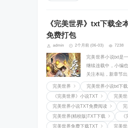
《完美世界》txt下载全
免费打包
admin
2个月前
(06-03)
7238
完美世界小说txt
继续连载中，小编
关注本站，新章节出
完美世界
完美世界小说txt下载
《完美世界》小说TXT
完美世
完美世界小说TXT免费阅读
完
完美世界(精校版)TXT下载
《
完美世界免费下载TXT
完美世