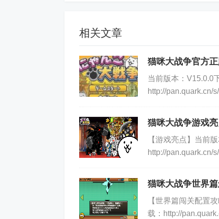
相关文章
2、反叛的女武神
猫咪大战争官方正
这关相对比较麻烦，无氪金也是非常
当前版本：V15.0
直出流浪，但是还赢了。 。。(请不要模
http://pan.qu
置身于一个充满无限可
猫咪大战争游戏亮
【游戏亮点】当前版本
http://pan.qu
和战斗，并可以享受有
猫咪大战争世界篇
【世界篇闯关配置攻略
载：http://pan.q