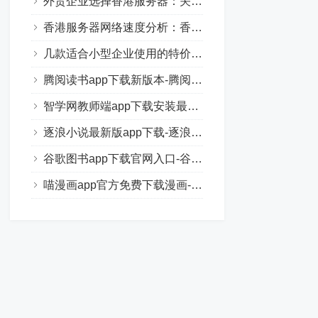
外贸企业选择香港服务器：关键因素与技巧分享
香港服务器网络速度分析：香港云服务器真的慢吗？
几款适合小型企业使用的特价香港服务器配置推荐
腾阅读书app下载新版本-腾阅读书正式版安卓手机版下载
智学网教师端app下载安装最新版-智学网教师端手机版下载
逐浪小说最新版app下载-逐浪小说正式版免费手机下载安装
谷歌图书app下载官网入口-谷歌图书正版免费下载安装
喵漫画app官方免费下载漫画-喵漫画正式版在线阅读安卓下载