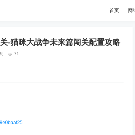
首页
网
关-猫咪大战争未来篇闯关配置攻略
识
71
e39e0baaf25