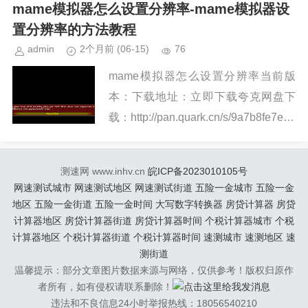
手机上重温经典游戏提供便利...
mame模拟器怎么设置分辨率-mame模拟器设
置分辨率的方法教程
admin
2个月前
(06-15)
76
mame模拟器怎么设置分辨率当前版
本：下载地址：立即下载夸克网盘下
载：http://pan.quark.cn/s/9a7b8fe7e08
71、大家在进入软件首页之后，点击
第三个按钮，也就是选项功能，呼...
测速网 www.inhv.cn
皖ICP备2023010105号
网速测试城市
网速测试地区
网速测试街道
五险一金城市
五险一金
地区
五险一金街道
五险一金时间
大写数字转换器
房贷计算器
房贷
计算器地区
房贷计算器街道
房贷计算器时间
个税计算器城市
个税
计算器地区
个税计算器街道
个税计算器时间
速测城市
速测地区
速
测街道
温馨提示：部分文章图片数据来源与网络，仅供参考！版权归原作
者所有，如有侵权请联系删除！
违法和不良信息24小时举报热线：18056540210