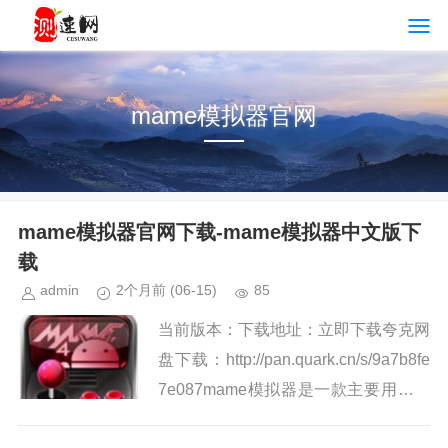
mame模拟器官网
mame模拟器官网下载-mame模拟器中文版下
载
admin
2个月前
(06-15)
85
当前版本：下载地址：立即下载夸克网
盘下载：http://pan.quark.cn/s/9a7b8fe
7e087mame模拟器是一款主要用于模
拟传统街机游戏的运行环境，为玩家在