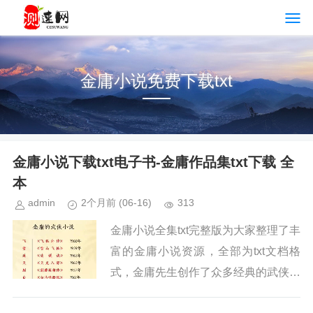
金庸小说免费下载txt
金庸小说下载txt电子书-金庸作品集txt下载 全
本
admin
2个月前
(06-16)
313
金庸小说全集txt完整版为大家整理了丰
富的金庸小说资源，全部为txt文档格
式，金庸先生创作了众多经典的武侠佳
作，小编为大家进行了打包整理，让你