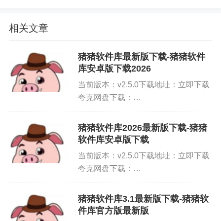
入应用名称就能直接找到。
软件特点
相关文章
-在平台中轻松下载、安装和管理软件，随时暂停、
猪猪软件库最新版下载-猪猪软件
库安卓版下载2026
开始下载，下载后删除安装包。
当前版本：v2.5.0下载地址：立即下载
-可以对下载的软件进行评价，分享使用感受，了解
夸克网盘下载：
软件的实际质量。
http://pan.quark.cn/s/7198a748ca23百
度网盘下载：
猪猪软件库2026最新版下载-猪猪
-资源类型齐全，基本上想要下载的在这里都是能找
http://pan.baidu.com/s/1PvlIgZi6...
软件库安卓版下载
到的，多版本资源带来更多选择。
当前版本：v2.5.0下载地址：立即下载
夸克网盘下载：
推荐理由
http://pan.quark.cn/s/7198a748ca23百
度网盘下载：
猪猪软件库最新版界面没有任何的广告，在一个纯
猪猪软件库3.1最新版下载-猪猪软
http://pan.baidu.com/s/1PvlIgZi6...
件库官方版最新版
净的界面中自由搜索、下载软件，覆盖的资源类型