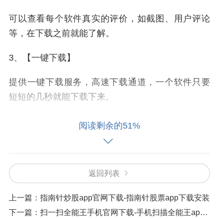
可以查看每个软件真实的评价，如截图、用户评论
等，在下载之前就能了解。
3、【一键下载】
提供一键下载服务，高速下载通道，一个软件只要
短短的几秒就能下载下来。
4、【同步更新】
阅读剩余的51%
与各大软件官方保持同步更新资源，最新的版本我
们在第一时间就能体验到。
返回列表
5、【精准搜索】
上一篇：
指南针炒股app官网下载-指南针股票app下载安装
非常智能的搜索工具，想要下载什么在搜索框中输
下一篇：
扫一扫全能王手机官网下载-手机扫描全能王app免费版下载