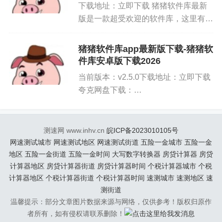
下载地址：立即下载 猪猪软件库最新
全面，每天有各种优质、精品的软件源源不断的上
版是一款超受欢迎的软件库，这里有各
新中，不同类型的软件清晰分类，上架的资源均经
种类型的软件和游戏资源供大家免费下
过测试，保证正版且没有广告。
载，不同的软件清晰分类，方便用户浏
猪猪软件库app最新版下载-猪猪软
览和搜索，提供用户评论功能，在评论
件库安卓版下载2026
标签:
猪猪软件库
猪猪软件库3.0官网入口
区中查看真实的用户评论再...
当前版本：v2.5.0下载地址：立即下载
猪猪软件库网址入口
猪猪软件库2.8下载入口
夸克网盘下载：
猪猪软件库3.3官方下载
小黑软件库8.0
http://pan.quark.cn/s/7198a748ca23百
度网盘下载：
猪猪软件库2.6官方下载
猪猪软件库3.0版
http://pan.baidu.com/s/1PvlIgZi6...
测速网 www.inhv.cn
皖ICP备2023010105号
网速测试城市
网速测试地区
网速测试街道
五险一金城市
五险一金
猪猪软件库2.0.9.46安装
猪猪软件库2.5官网入口
地区
五险一金街道
五险一金时间
大写数字转换器
房贷计算器
房贷
猪猪软件库2.0.9.41安装包
计算器地区
房贷计算器街道
房贷计算器时间
个税计算器城市
个税
计算器地区
个税计算器街道
个税计算器时间
速测城市
速测地区
速
免责声明：
本文内容来自用户上传并发布，站点仅
测街道
提供信息存储空间服务，不拥有所有权，不承担相
温馨提示：部分文章图片数据来源与网络，仅供参考！版权归原作
关法律责任。请核实广告和内容真实性，谨慎使
者所有，如有侵权请联系删除！