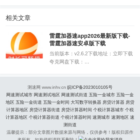
相关文章
雷霆加器速app2026最新版下载-
雷霆加器速安卓版下载
当前版本：v2.6.2下载地址：立即下载
软件亮点
夸克网盘下载：
https://pan.quark.cn/s/b8df64c16b75百
1、在全球范围内的网络质量和连接速度都处于行业
度网盘下载：
领先水平，加速起来很迅速。
http://pan.baidu.com/s/1o3elSu_...
测速网 www.inhv.cn
皖ICP备2023010105号
网速测试城市
网速测试地区
网速测试街道
五险一金城市
五险一金
2、这是喜欢玩海外游戏玩家的福音，还带来了专为
地区
五险一金街道
五险一金时间
大写数字转换器
房贷计算器
房贷
手机游戏玩家设计的加速工具。
计算器地区
房贷计算器街道
房贷计算器时间
个税计算器城市
个税
计算器地区
个税计算器街道
个税计算器时间
速测城市
速测地区
速
3、强大的加速功能和出色的用户体验，优化网络连
测街道
接，有效缓解网络延迟的卡顿问题。
温馨提示：部分文章图片数据来源与网络，仅供参考！版权归原作
者所有，如有侵权请联系删除！